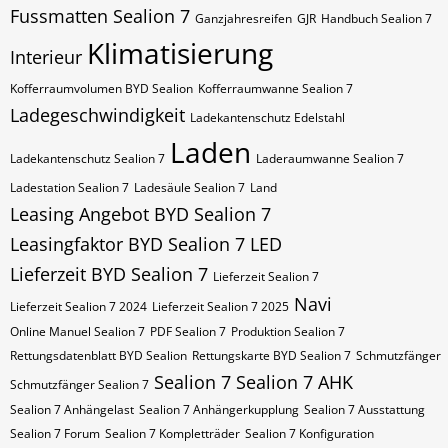
Fussmatten Sealion 7
Ganzjahresreifen
GJR
Handbuch Sealion 7
Klimatisierung
Interieur
Kofferraumvolumen BYD Sealion
Kofferraumwanne Sealion 7
Ladegeschwindigkeit
Ladekantenschutz Edelstahl
Laden
Ladekantenschutz Sealion 7
Laderaumwanne Sealion 7
Ladestation Sealion 7
Ladesäule Sealion 7
Land
Leasing Angebot BYD Sealion 7
Leasingfaktor BYD Sealion 7
LED
Lieferzeit BYD Sealion 7
Lieferzeit Sealion 7
Navi
Lieferzeit Sealion 7 2024
Lieferzeit Sealion 7 2025
Online Manuel Sealion 7
PDF Sealion 7
Produktion Sealion 7
Rettungsdatenblatt BYD Sealion
Rettungskarte BYD Sealion 7
Schmutzfänger
Sealion 7
Sealion 7 AHK
Schmutzfänger Sealion 7
Sealion 7 Anhängelast
Sealion 7 Anhängerkupplung
Sealion 7 Ausstattung
Sealion 7 Forum
Sealion 7 Kompletträder
Sealion 7 Konfiguration