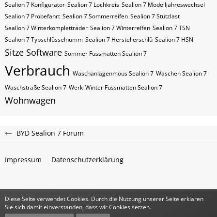
Sealion 7 Konfigurator
Sealion 7 Lochkreis
Sealion 7 Modelljahreswechsel
Sealion 7 Probefahrt
Sealion 7 Sommerreifen
Sealion 7 Stützlast
Sealion 7 Winterkompletträder
Sealion 7 Winterreifen
Sealion 7​​​​ TSN
Sealion 7​​​​ Typschlüsselnumm
Sealion 7​​​​​ Herstellerschlü
Sealion 7​​​​​ HSN
Sitze
Software
Sommer Fussmatten Sealion 7
Verbrauch
Waschanlagenmous Sealion 7
Waschen Sealion 7
Waschstraße Sealion 7
Werk
Winter Fussmatten Sealion 7
Wohnwagen
BYD Sealion 7 Forum
Impressum
Datenschutzerklärung
Diese Seite verwendet Cookies. Durch die Nutzung unserer Seite erklären
Community-Software:
WoltLab Suite™
Sie sich damit einverstanden, dass wir Cookies setzen.