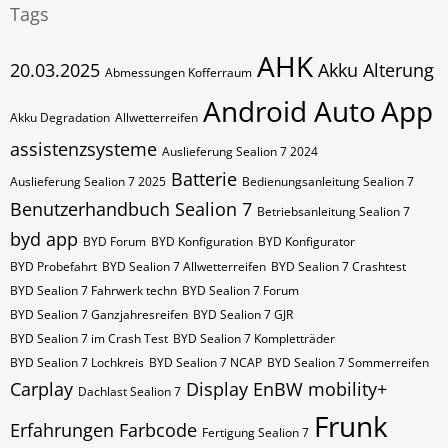
Tags
AHK
20.03.2025
Akku Alterung
Abmessungen Kofferraum
Android Auto
App
Akku Degradation
Allwetterreifen
assistenzsysteme
Auslieferung Sealion 7 2024
Batterie
Auslieferung Sealion 7 2025
Bedienungsanleitung Sealion 7
Benutzerhandbuch Sealion 7
Betriebsanleitung Sealion 7
byd app
BYD Forum
BYD Konfiguration
BYD Konfigurator
BYD Probefahrt
BYD Sealion 7 Allwetterreifen
BYD Sealion 7 Crashtest
BYD Sealion 7 Fahrwerk techn
BYD Sealion 7 Forum
BYD Sealion 7 Ganzjahresreifen
BYD Sealion 7 GJR
BYD Sealion 7 im Crash Test
BYD Sealion 7 Kompletträder
BYD Sealion 7 Lochkreis
BYD Sealion 7 NCAP
BYD Sealion 7 Sommerreifen
Carplay
Display
EnBW mobility+
Dachlast Sealion 7
Frunk
Erfahrungen
Farbcode
Fertigung Sealion 7