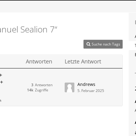
uel Sealion 7“
Suche nach Tags
Antworten
Letzte Antwort
+
++
Andrews
3
Antworten
14k
Zugriffe
5. Februar 2025
m