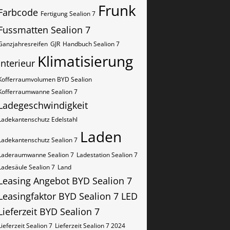
Frunk
Farbcode
Fertigung Sealion 7
Fussmatten Sealion 7
Ganzjahresreifen
GJR
Handbuch Sealion 7
Klimatisierung
Interieur
Kofferraumvolumen BYD Sealion
Kofferraumwanne Sealion 7
Ladegeschwindigkeit
Ladekantenschutz Edelstahl
Laden
Ladekantenschutz Sealion 7
Laderaumwanne Sealion 7
Ladestation Sealion 7
Ladesäule Sealion 7
Land
Leasing Angebot BYD Sealion 7
Leasingfaktor BYD Sealion 7
LED
Lieferzeit BYD Sealion 7
Lieferzeit Sealion 7
Lieferzeit Sealion 7 2024