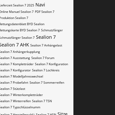
Navi
Lieferzeit Sealion 7 2025
Online Manuel Sealion 7
PDF Sealion 7
Produktion Sealion 7
Rettungsdatenblatt BYD Sealion
Rettungskarte BYD Sealion 7
Schmutzfänger
Sealion 7
Schmutzfänger Sealion 7
Sealion 7 AHK
Sealion 7 Anhängelast
Sealion 7 Anhängerkupplung
Sealion 7 Ausstattung
Sealion 7 Forum
Sealion 7 Kompletträder
Sealion 7 Konfiguration
Sealion 7 Konfigurator
Sealion 7 Lochkreis
Sealion 7 Modelljahreswechsel
Sealion 7 Probefahrt
Sealion 7 Sommerreifen
Sealion 7 Stützlast
Sealion 7 Winterkompletträder
Sealion 7 Winterreifen
Sealion 7​​​​ TSN
Sealion 7​​​​ Typschlüsselnumm
Sitze
Sealion 7​​​​​ Herstellerschlü
Sealion 7​​​​​ HSN