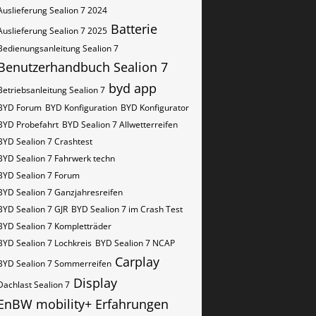
Auslieferung Sealion 7 2024
Batterie
Auslieferung Sealion 7 2025
Bedienungsanleitung Sealion 7
Benutzerhandbuch Sealion 7
byd app
Betriebsanleitung Sealion 7
BYD Forum
BYD Konfiguration
BYD Konfigurator
BYD Probefahrt
BYD Sealion 7 Allwetterreifen
BYD Sealion 7 Crashtest
BYD Sealion 7 Fahrwerk techn
BYD Sealion 7 Forum
BYD Sealion 7 Ganzjahresreifen
BYD Sealion 7 GJR
BYD Sealion 7 im Crash Test
BYD Sealion 7 Kompletträder
BYD Sealion 7 Lochkreis
BYD Sealion 7 NCAP
Carplay
BYD Sealion 7 Sommerreifen
Display
Dachlast Sealion 7
EnBW mobility+
Erfahrungen