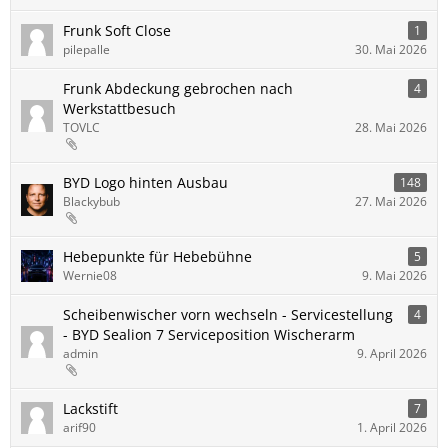
Frunk Soft Close
1
pilepalle
30. Mai 2026
Frunk Abdeckung gebrochen nach
4
Werkstattbesuch
TOVLC
28. Mai 2026
BYD Logo hinten Ausbau
148
Blackybub
27. Mai 2026
Hebepunkte für Hebebühne
5
Wernie08
9. Mai 2026
Scheibenwischer vorn wechseln - Servicestellung
4
- BYD​ Sealion 7 Serviceposition Wischerarm
admin
9. April 2026
Lackstift
7
arif90
1. April 2026