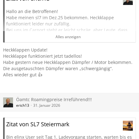
Hallo an die Betroffenen!
Habe meinen sl7 im Dez.25 bekommen. Heckklappe
funktioniert leider nur zufällig.
Bei uns im Carport steht er leicht schräg, aber Leute, dass
kann ja wohl nicht der Grund
Alles anzeigen
sein. Wenn ich zu hause etwas einladen will muss ich auf
die ebene Straße fahren, Heckklappe
Heckklappen Update!
öffnen und mit geöffneter Heckklappe wieder zum Beladen
Heckklappe funktioniert jetzt tadellos!
zurück ins Carport.
Habe gestern neue Heckklappen Dämpfer / Motor bekommen.
Leider habe ich noch keine Rückmeldung vom Händler.
Die ausgetauschten Dämpfer waren „schwergängig“.
Was hat sich bei euch (betroffenen) in dieser Sache getan?
Alles wieder gut 👍
Lg Erich
Öamtc Roamingpreise Irreführend!!!
erich13
31. Januar 2026
Zitat von SL7 Steiermark
Bin elinx User seit Tag 1. Ladevorgang starten, warten bis es