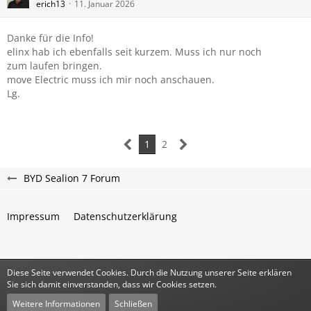
erich13
11. Januar 2026
Danke für die Info!
elinx hab ich ebenfalls seit kurzem. Muss ich nur noch
zum laufen bringen.
move Electric muss ich mir noch anschauen.
Lg.
1
2
BYD Sealion 7 Forum
Impressum
Datenschutzerklärung
Diese Seite verwendet Cookies. Durch die Nutzung unserer Seite erklären
Community-Software:
WoltLab Suite™
Sie sich damit einverstanden, dass wir Cookies setzen.
Stil:
Classic
von
cls-design
Weitere Informationen
Schließen