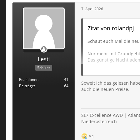
7. April 2026
Zitat von rolandpj
Schaut euch Mal die neue
Nur mehr mit Grundgeb
Lesti
Das günstige Nachtladen k
DC Laden im Roaming kost
Schüler
Absolut uninteressant
Reaktionen
41
Soweit ich das gelesen habe
Beiträge
64
auch die neuen Preise.
Hoffentlich kündigen sie 
SL7 Excellence AWD | Atlanti
Niederösterreich
1