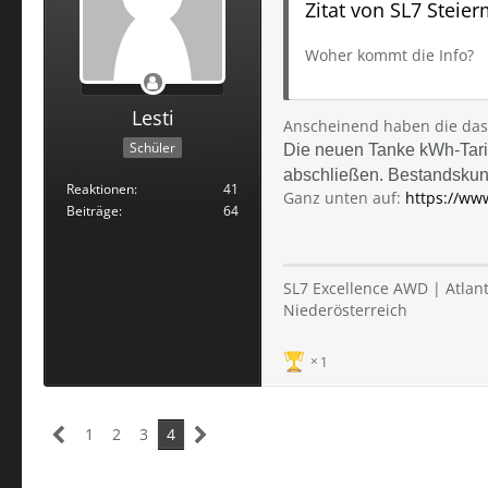
Zitat von SL7 Steie
Woher kommt die Info?
Lesti
Anscheinend haben die das m
Schüler
Die neuen Tanke kWh-Tarif
abschließen. Bestandskun
Reaktionen
41
Ganz unten auf:
https://www
Beiträge
64
SL7 Excellence AWD | Atlanti
Niederösterreich
1
1
2
3
4