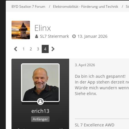
BYD Sealion 7 Forum
Elektromobilität - Förderung und Technik
S
Elinx
SL7 Steiermark
13. Januar 2026
1
2
3
4
3. April 2026
Da bin ich auch gespannt!
In der App stehen derzeit n
Würde mich wundern wenn d
Siehe elinx.
erich13
Anfänger
SL 7 Excellence AWD