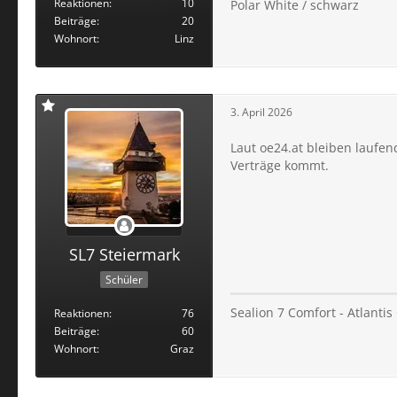
Reaktionen
10
Polar White / schwarz
Beiträge
20
Wohnort
Linz
3. April 2026
Laut oe24.at bleiben laufe
Verträge kommt.
SL7 Steiermark
Schüler
Sealion 7 Comfort - Atlanti
Reaktionen
76
Beiträge
60
Wohnort
Graz