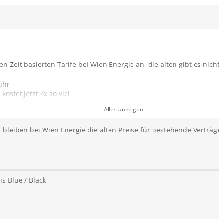
n Zeit basierten Tarife beI Wien Energie an, die alten gibt es nich
ühr
ostet jetzt 4x so viel
et fast 3x soviel
Alles anzeigen
 bleiben bei Wien Energie die alten Preise für bestehende Verträg
die Altverträge nicht
s Blue / Black