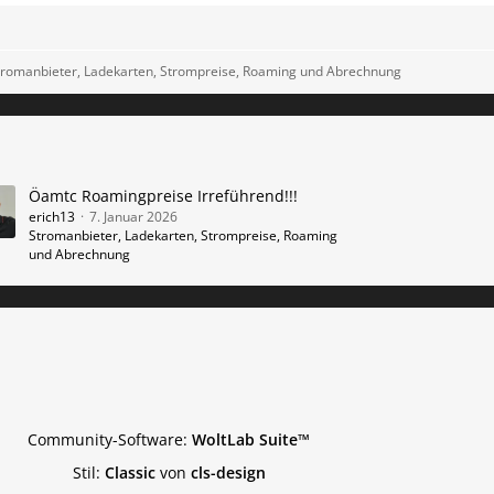
tromanbieter, Ladekarten, Strompreise, Roaming und Abrechnung
Öamtc Roamingpreise Irreführend!!!
erich13
7. Januar 2026
Stromanbieter, Ladekarten, Strompreise, Roaming
und Abrechnung
Community-Software:
WoltLab Suite™
Stil:
Classic
von
cls-design