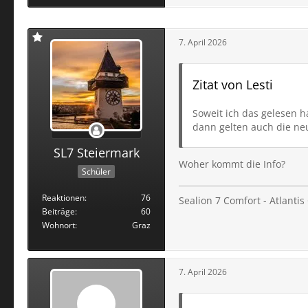
7. April 2026
Zitat von Lesti
Soweit ich das gelesen h
dann gelten auch die ne
SL7 Steiermark
Woher kommt die Info?
Schüler
Reaktionen
76
Sealion 7 Comfort - Atlanti
Beiträge
60
Wohnort
Graz
7. April 2026